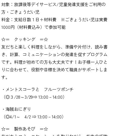
対象：放課後等デイサービス/児童発達支援をご利用の
方・ごきょうだい児
料金：支給日数１日＋材料費 ※ごきょうだい児は実費
1000円（材料費込み）で参加可能
☆＝ クッキング ＝☆
友だちと楽しく料理をしながら、準備や片付け、読み書
き、計算、コミュニケーションの発達を促すプログラム
です。料理が初めての方も大丈夫です！お子様一人ひと
りに合わせて、役割や目標を決めて職員がサポートしま
す。
・メントスコーラと フルーツポンチ
（◎３/28～3/29⇒ 13:00－14:00）
・海賊おにぎり
（◎4/1～ 4/2 ⇒ 13:00－14:00）
☆＝ 製作あそび ＝☆