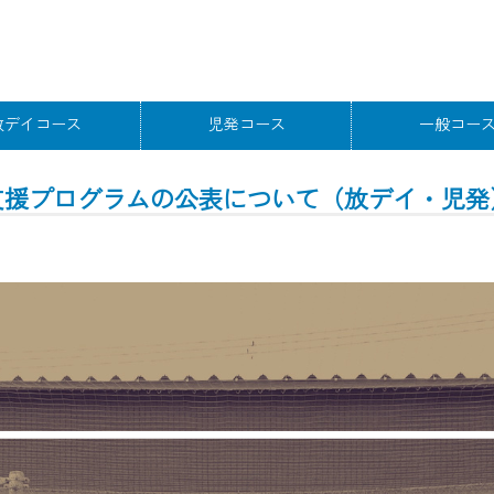
放デイコース
児発コース
一般コー
小学生コー
支援プログラムの公表について（放デイ・児発
幼児コー
中高生コー
ボディコンク