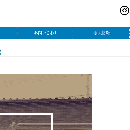
ス
お問い合わせ
求人情報
ス
）
ス
ス
ラス